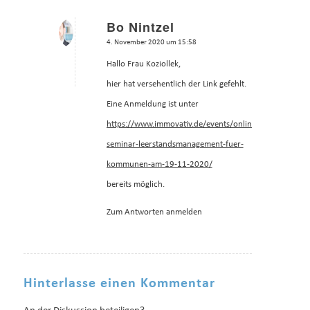
Bo Nintzel
sagte:
4. November 2020 um 15:58
Hallo Frau Koziollek,
hier hat versehentlich der Link gefehlt.
Eine Anmeldung ist unter
https://www.immovativ.de/events/online-
seminar-leerstandsmanagement-fuer-
kommunen-am-19-11-2020/
bereits möglich.
Zum Antworten anmelden
Hinterlasse einen Kommentar