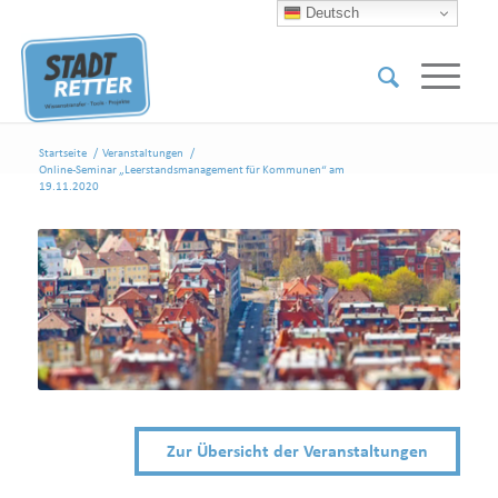
Deutsch
Startseite
/
Veranstaltungen
/
Online-Seminar „Leerstandsmanagement für Kommunen“ am
19.11.2020
Zur Übersicht der Veranstaltungen