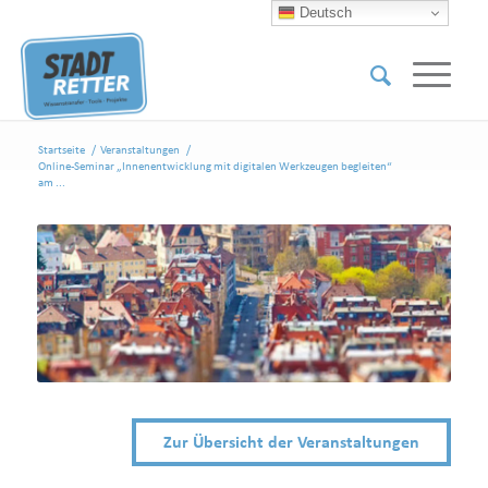
Deutsch
Startseite
/
Veranstaltungen
/
Online-Seminar „Innenentwicklung mit digitalen Werkzeugen begleiten“
am ...
Zur Übersicht der Veranstaltungen