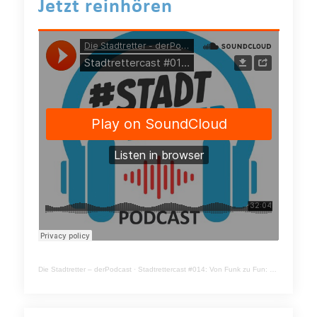
Jetzt reinhören
Die Stadtretter – derPodcast
·
Stadtrettercast #014: Von Funk zu Fun: Der Fernmeldeturm wird zur Event-Hochburg