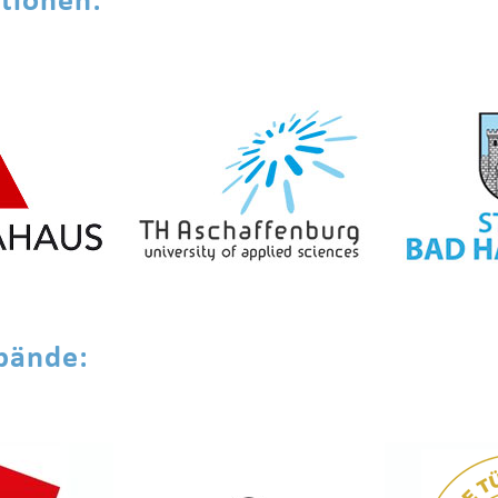
tionen:
bände: