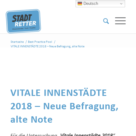
Deutsch
Startseite
/
Best Practice Pool
/
VITALE INNENSTÄDTE 2018 – Neue Befragung, alte Note
VITALE INNENSTÄDTE
2018 – Neue Befragung,
alte Note
Für die Untersuchung
„
Vitale Innenstädte 2018
“