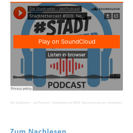
Die Stadtretter – derPodcast
·
Stadtrettercast #009: Neuerfindung von Immobilien
Zum Nachlesen