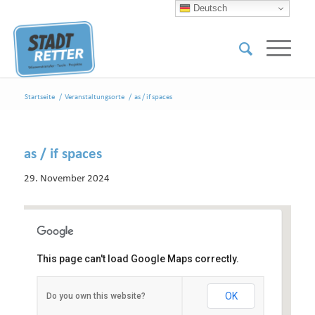
Deutsch
Startseite
/
Veranstaltungsorte
/
as / if spaces
as / if spaces
29. November 2024
This page can't load Google Maps correctly.
as / if spaces
OK
Do you own this website?
Sechzigstraße 45 - 50733 Köln
Veranstaltungen