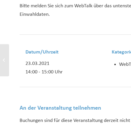
Bitte melden Sie sich zum WebTalk über das untenste
Einwahldaten.
Datum/Uhrzeit
Kategori
WebTalk “Tourismus und
Wirtschaftsförderung –
23.03.2021
WebT
Hand in Hand oder
parallele...
14:00 - 15:00 Uhr
An der Veranstaltung teilnehmen
Buchungen sind für diese Veranstaltung derzeit nicht