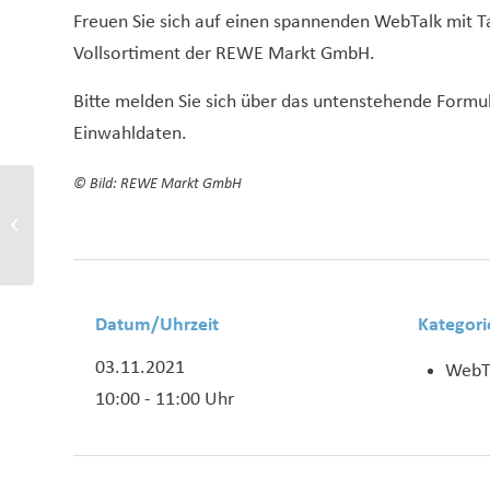
Freuen Sie sich auf einen spannenden WebTalk mit 
Vollsortiment der REWE Markt GmbH.
Bitte melden Sie sich über das untenstehende Formul
Einwahldaten.
© Bild: REWE Markt GmbH
InterACT Female Only in
Kooperation mit dem
Rotonda Business Club
Datum/Uhrzeit
Kategori
03.11.2021
WebT
10:00 - 11:00 Uhr