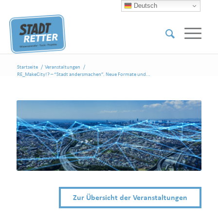
Deutsch
Startseite
/
Veranstaltungen
/
RE_MakeCity!? – “Stadt andersmachen”. Neue Formate und...
Zur Übersicht der Veranstaltungen