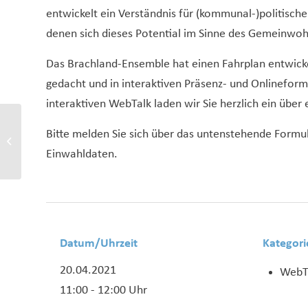
entwickelt ein Verständnis für (kommunal-)politisc
denen sich dieses Potential im Sinne des Gemeinwohl
Das Brachland-Ensemble hat einen Fahrplan entwicke
gedacht und in interaktiven Präsenz- und Onlinefor
interaktiven WebTalk laden wir Sie herzlich ein über 
RE_MakeCity!? – “Stadt
Bitte melden Sie sich über das untenstehende Formul
andersmachen”. Neue
Einwahldaten.
Formate und Best...
Datum/Uhrzeit
Kategori
20.04.2021
WebT
11:00 - 12:00 Uhr