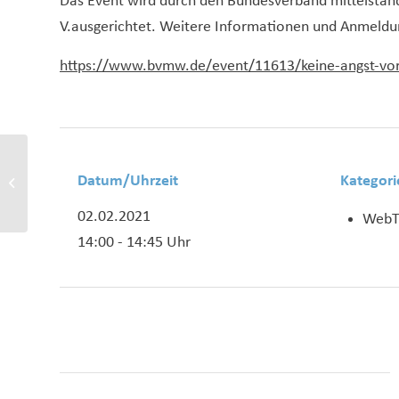
Das Event wird durch den Bundesverband mittelstän
V.ausgerichtet. Weitere Informationen und Anmeldu
https://www.bvmw.de/event/11613/keine-angst-vor-
Online-Marketing mit und
Datum/Uhrzeit
Kategori
nach Corona: Trends &
Tipps für 2021
02.02.2021
WebT
14:00 - 14:45 Uhr