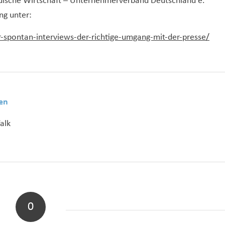
dische Wirtschaft – Unternehmerverband Deutschland e.
ng unter:
spontan-interviews-der-richtige-umgang-mit-der-presse/
en
alk
0