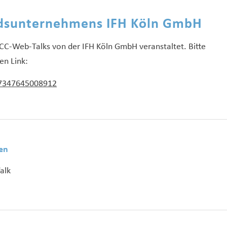
edsunternehmens IFH Köln GmbH
ECC-Web-Talks von der IFH Köln GmbH veranstaltet. Bitte
en Link:
17347645008912
en
alk