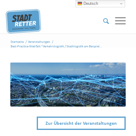
Deutsch
Startseite
/
Veranstaltungen
/
Best-Practice-WebTalk “Verkehrslogistik / Stadtlogistik am Beispiel...
Zur Übersicht der Veranstaltungen