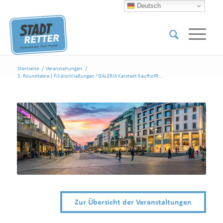
Deutsch
Startseite
/
Veranstaltungen
/
3. Roundtable | Filialschließungen “GALERIA Karstadt KaufhofR...
Zur Übersicht der Veranstaltungen