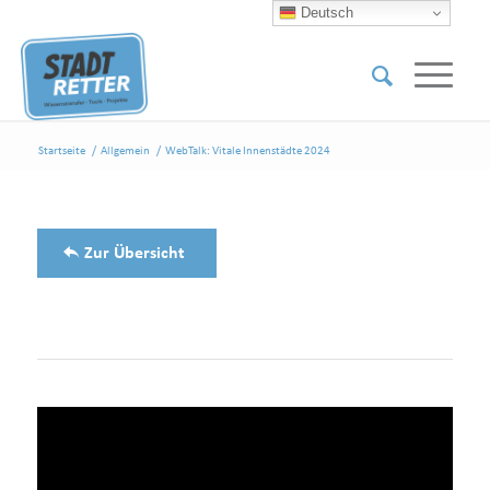
Deutsch
Startseite
/
Allgemein
/
WebTalk: Vitale Innenstädte 2024
Zur Übersicht