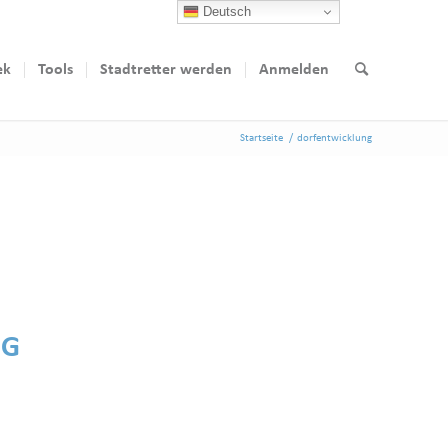
Deutsch
ek
Tools
Stadtretter werden
Anmelden
Startseite
/
dorfentwicklung
NG