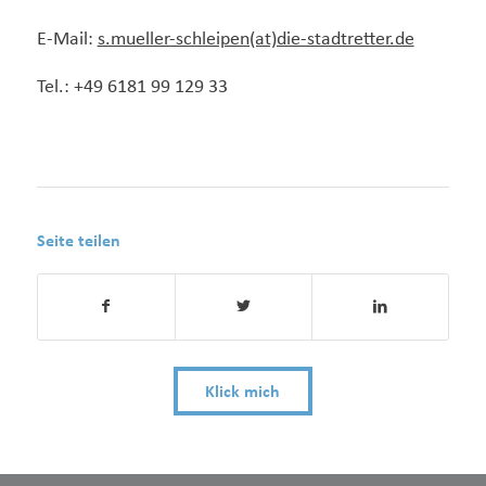
E-Mail:
s.mueller-schleipen(at)die-stadtretter.de
Tel.: +49 6181 99 129 33
Seite teilen
Klick mich