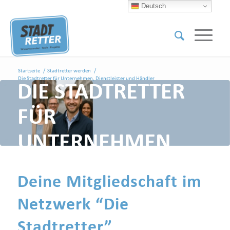
Deutsch
Startseite
/
Stadtretter werden
/
Die Stadtretter für Unternehmen, Dienstleister und Händler
DIE STADTRETTER
FÜR
UNTERNEHMEN,
DIENSTLEISTER UND
Deine Mitgliedschaft im
HÄNDLER
Netzwerk “Die
Stadtretter”