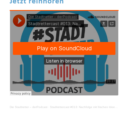
Jetzt reinhören
Die Stadtretter – derPodcast
·
Stadtrettercast #013: Nachfolge mit frischen Ideen gesichert