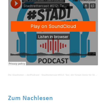
Die Stadtretter – derPodcast
·
Stadtrettercast #012: Teo, der Smart Store für Städte
Zum Nachlesen