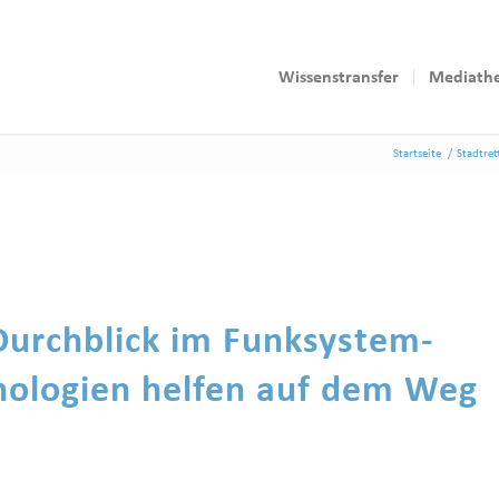
Wissenstransfer
Mediath
Startseite
/
Stadtret
urchblick im Funksystem-
nologien helfen auf dem Weg