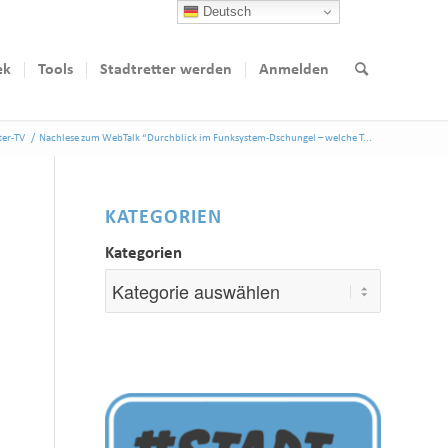
Deutsch
ek
Tools
Stadtretter werden
Anmelden
ter-TV
/
Nachlese zum WebTalk “Durchblick im Funksystem-Dschungel – welche T...
KATEGORIEN
Kategorien