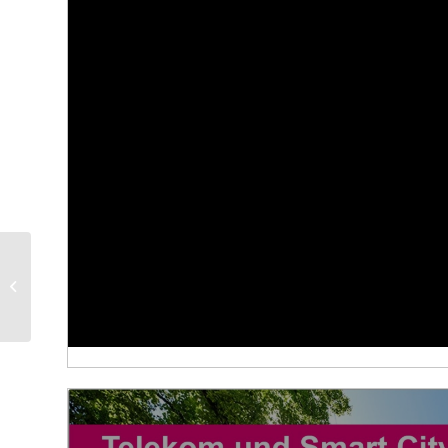
Durchblick im
Funksystem-Dschungel