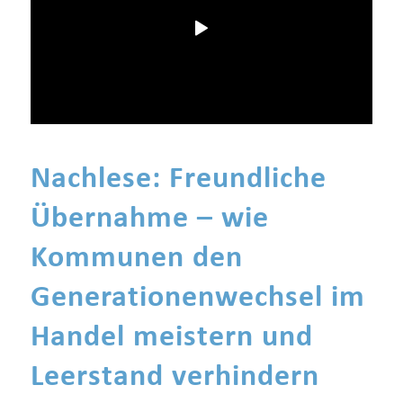
Nachlese: Freundliche
Übernahme – wie
Kommunen den
Generationenwechsel im
Handel meistern und
Leerstand verhindern