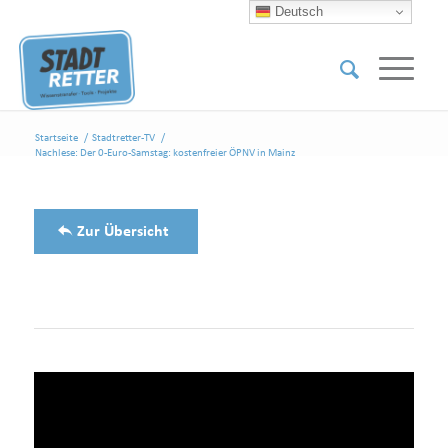
Deutsch
Startseite
/
Stadtretter-TV
/
Nachlese: Der 0-Euro-Samstag: kostenfreier ÖPNV in Mainz
Zur Übersicht