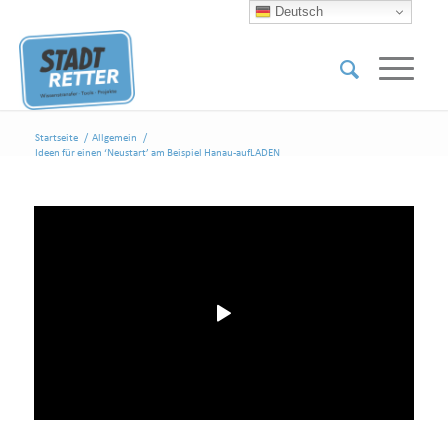
Deutsch
Startseite
/
Allgemein
/
Ideen für einen ‘Neustart’ am Beispiel Hanau-aufLADEN