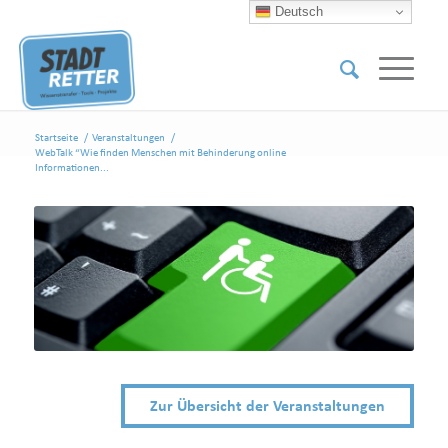
Deutsch
Startseite
/
Veranstaltungen
/
WebTalk “Wie finden Menschen mit Behinderung online
Informationen...
Zur Übersicht der Veranstaltungen