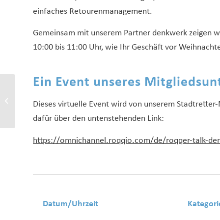
einfaches Retourenmanagement.
Gemeinsam mit unserem Partner denkwerk zeigen w
10:00 bis 11:00 Uhr, wie Ihr Geschäft vor Weihnach
Ein Event unseres Mitglieds
Kostenfreies Online-
Seminar
Dieses virtuelle Event wird von unserem Stadtretter-M
„Leerstandsmanagement
dafür über den untenstehenden Link:
für Kommunen“ am 22....
https://omnichannel.roqqio.com/de/roqqer-talk-de
Datum/Uhrzeit
Kategori