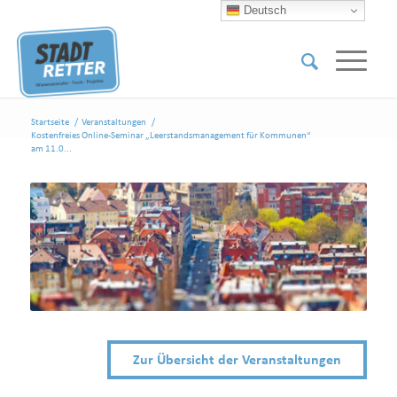
Deutsch
Startseite
/
Veranstaltungen
/
Kostenfreies Online-Seminar „Leerstandsmanagement für Kommunen“
am 11.0...
Zur Übersicht der Veranstaltungen