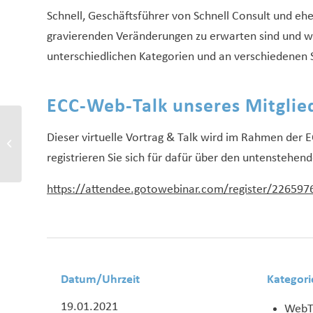
Schnell, Geschäftsführer von Schnell Consult und e
gravierenden Veränderungen zu erwarten sind und we
unterschiedlichen Kategorien und an verschiedenen S
ECC-Web-Talk unseres Mitgli
KI im Handel – wie man
Dieser virtuelle Vortrag & Talk wird im Rahmen der 
Daten für sich sprechen
registrieren Sie sich für dafür über den untenstehend
lässt
https://attendee.gotowebinar.com/register/22659
Datum/Uhrzeit
Kategori
19.01.2021
WebT