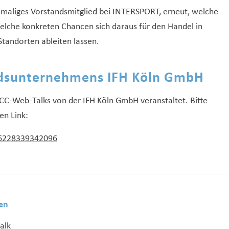
hemaliges Vorstandsmitglied bei INTERSPORT, erneut, welche
lche konkreten Chancen sich daraus für den Handel in
tandorten ableiten lassen.
edsunternehmens IFH Köln GmbH
ECC-Web-Talks von der IFH Köln GmbH veranstaltet. Bitte
en Link:
76228339342096
en
alk