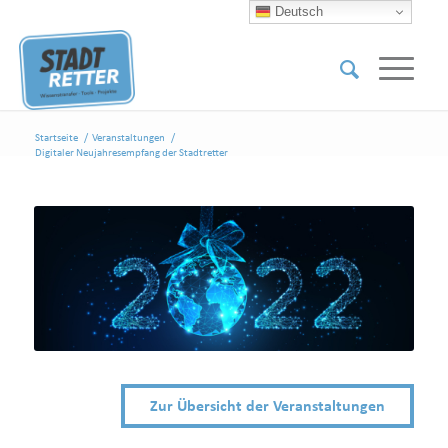
Deutsch
Startseite
/
Veranstaltungen
/
Digitaler Neujahresempfang der Stadtretter
Zur Übersicht der Veranstaltungen