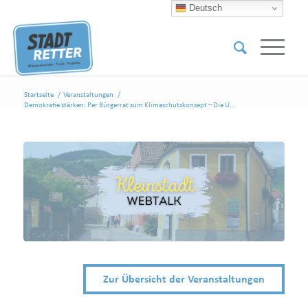
Deutsch
Startseite
/
Veranstaltungen
/
Demokratie stärken: Per Bürgerrat zum Klimaschutzkonzept – Die U...
Zur Übersicht der Veranstaltungen