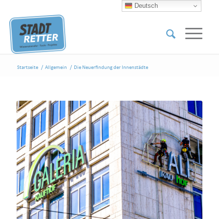
Deutsch
Startseite
/
Allgemein
/
Die Neuerfindung der Innenstädte