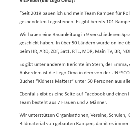
Rita-Ebel (die Lego Oma):
“Seit 2019 bauen ich und mein Team Rampen für Roll
gespendeten Legosteinen. Es gibt bereits 101 Rampe
Wir haben eine Bauanleitung in 9 verschiedenen Spra
geschickt haben. In über 50 Ländern wurde online ü
beim HR, ARD, ZDF, Sat1, RTL, MDR, Main TV, BR, ND
Es gibt unter anderem Berichte im Stern, der Emma,
Außerdem ist die Lego Oma in dem von der UNESCO 
Buches “Kidness Matters” unter 50 Personen aus alle
Ebenfalls gibt es eine Seite auf Facebook und einen
Team besteht aus 7 Frauen und 2 Männer.
Wir unterstützen Organisationen, Vereine, Schulen, 
Bildmaterial von gebauten Rampen, damit es immer m