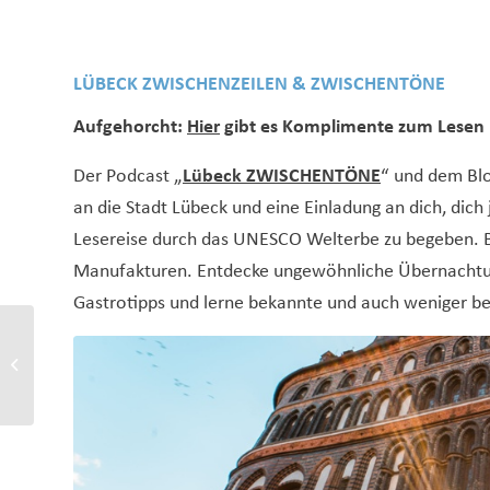
LÜBECK ZWISCHENZEILEN & ZWISCHENTÖNE
Aufgehorcht:
Hier
gibt es Komplimente zum Lesen
Der Podcast „
Lübeck ZWISCHENTÖNE
“ und dem Blo
an die Stadt Lübeck und eine Einladung an dich, di
Lesereise durch das UNESCO Welterbe zu begeben. B
Manufakturen. Entdecke ungewöhnliche Übernachtun
Gastrotipps und lerne bekannte und auch weniger 
AG Kaufhaus Krise –
Wenn der Magnet nicht
mehr zieht