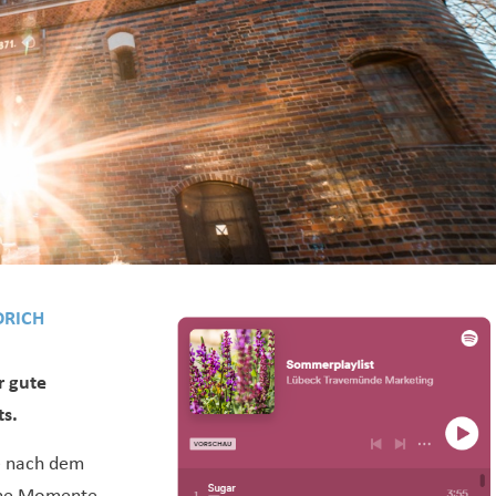
DRICH
r gute
ts.
he nach dem