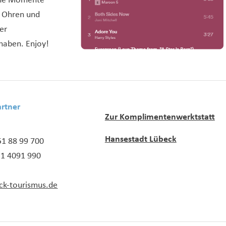
höne Momente
e Ohren und
der
haben. Enjoy!
rtner
Zur Komplimentenwerktstatt
Hansestadt Lübeck
51 88 99 700
51 4091 990
ck-tourismus.de