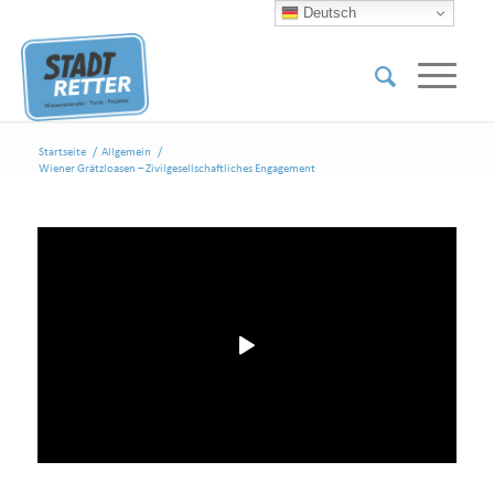
Deutsch
Startseite
/
Allgemein
/
Wiener Grätzloasen – Zivilgesellschaftliches Engagement