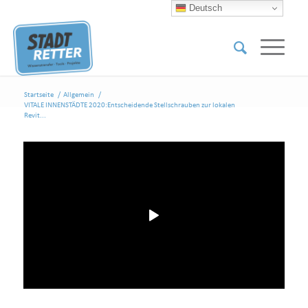
Deutsch
Startseite
/
Allgemein
/
VITALE INNENSTÄDTE 2020:Entscheidende Stellschrauben zur lokalen
Revit...