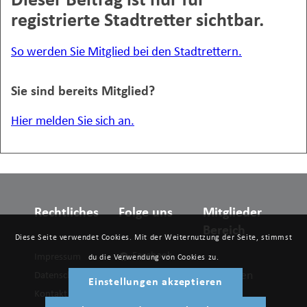
Dieser Beitrag ist nur für
registrierte Stadtretter sichtbar.
So werden Sie Mitglied bei den Stadtrettern.
Sie sind bereits Mitglied?
Hier melden Sie sich an.
Rechtliches
Folge uns
Mitglieder
Bereich
Diese Seite verwendet Cookies. Mit der Weiternutzung der Seite, stimmst
Facebook
Impressum
du die Verwendung von Cookies zu.
Anmelden
Datenschutzerklärung
Twitter
Einstellungen akzeptieren
Kontakt
LinkedIn