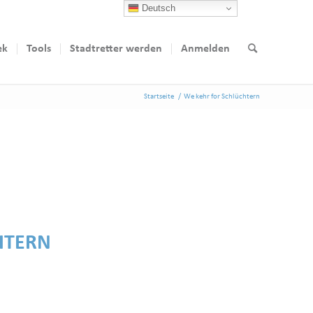
Deutsch
ek
Tools
Stadtretter werden
Anmelden
Startseite
/
We kehr for Schlüchtern
HTERN