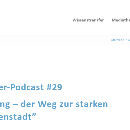
Wissenstransfer
Mediath
Startseite
/
A
er-Podcast #29
ung – der Weg zur starken
enstadt”