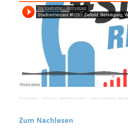
Die Stadtretter – derPodcast
·
Stadtrettercast #029 – Zielbild, Beteiligung, Wirkun
Zum Nachlesen