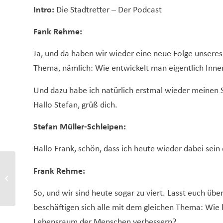
Intro:
Die Stadtretter – Der Podcast
Fank Rehme:
Ja, und da haben wir wieder eine neue Folge unseres
Thema, nämlich: Wie entwickelt man eigentlich Inne
Und dazu habe ich natürlich erstmal wieder meinen 
Hallo Stefan, grüß dich.
Stefan Müller-Schleipen:
Hallo Frank, schön, dass ich heute wieder dabei sein 
Aufzeichnung: Stadt im
Frank Rehme:
Umbruch: Was 2025 war.
Was 2026 braucht.
So, und wir sind heute sogar zu viert. Lasst euch ü
beschäftigen sich alle mit dem gleichen Thema: Wie
Lebensraum der Menschen verbessern?