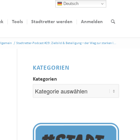
Deutsch
ek
Tools
Stadtretter werden
Anmelden
llgemein
/
Stadtretter-Podcast #29: Zielbild & Beteiligung – der Weg zur starken I...
KATEGORIEN
Kategorien