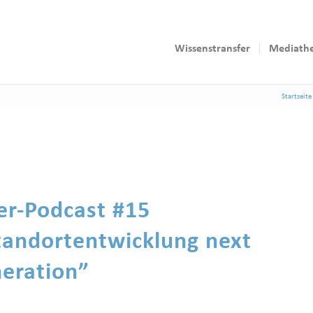
Wissenstransfer
Mediath
Startseite
er-Podcast #15
tandortentwicklung next
eration”