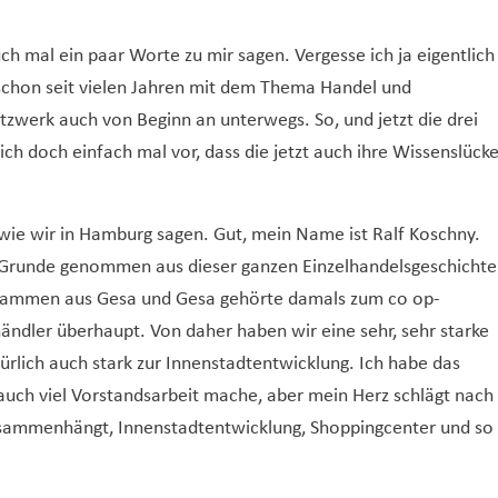
auch mal ein paar Worte zu mir sagen. Vergesse ich ja eigentlich
 schon seit vielen Jahren mit dem Thema Handel und
tzwerk auch von Beginn an unterwegs. So, und jetzt die drei
dich doch einfach mal vor, dass die jetzt auch ihre Wissenslück
 wie wir in Hamburg sagen. Gut, mein Name ist Ralf Koschny.
 Grunde genommen aus dieser ganzen Einzelhandelsgeschichte
zusammen aus Gesa und Gesa gehörte damals zum co op-
ndler überhaupt. Von daher haben wir eine sehr, sehr starke
ürlich auch stark zur Innenstadtentwicklung. Ich habe das
h auch viel Vorstandsarbeit mache, aber mein Herz schlägt nach
zusammenhängt, Innenstadtentwicklung, Shoppingcenter und so