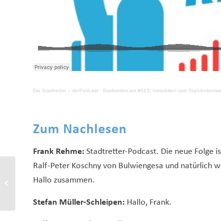
Die Stadtretter – derPodcast
·
Stadtrettercast #015: Immobilien und Standortentw
Zum Nachlesen
Frank Rehme:
Stadtretter-Podcast. Die neue Folge i
Ralf-Peter Koschny von Bulwiengesa und natürlich wi
FAZ: Die Einwohner
Hallo zusammen.
wissen, was ihrer Stadt
fehlt!
Stefan Müller-Schleipen:
Hallo, Frank.