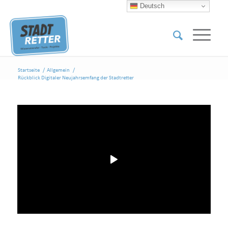
Deutsch
Startseite
/
Allgemein
/
Rückblick Digitaler Neujahrsemfang der Stadtretter