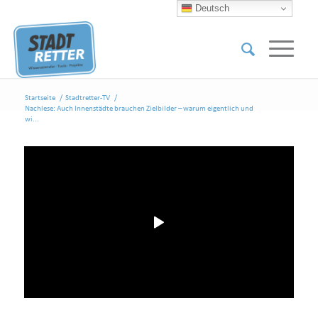
Deutsch
Startseite
/
Stadtretter-TV
/
Nachlese: Auch Innenstädte brauchen Zielbilder – warum eigentlich und
wi...