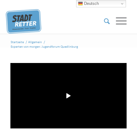
Deutsch
Startseite
/
Allgemein
/
Experten von morgen: Jugendforum Quedlinburg