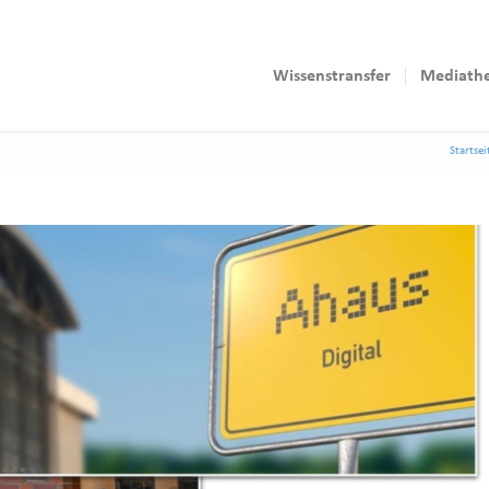
Wissenstransfer
Mediath
Startsei