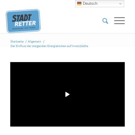
Deutsch
Startseite
/
Allgemein
/
Der Einfluss der steigenden Energiekosten auf Innenstädte