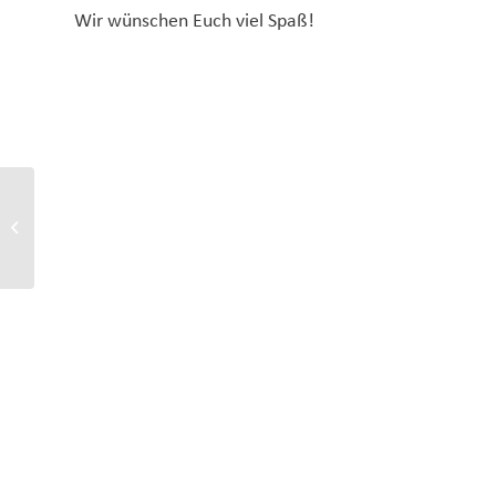
Wir wünschen Euch viel Spaß!
Utopien für die
Stadtentwicklung –
Beispiel NewBrunswick