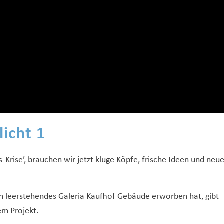
licht 1
Krise’, brauchen wir jetzt kluge Köpfe, frische Ideen und neu
in leerstehendes Galeria Kaufhof Gebäude erworben hat, gibt
em Projekt.