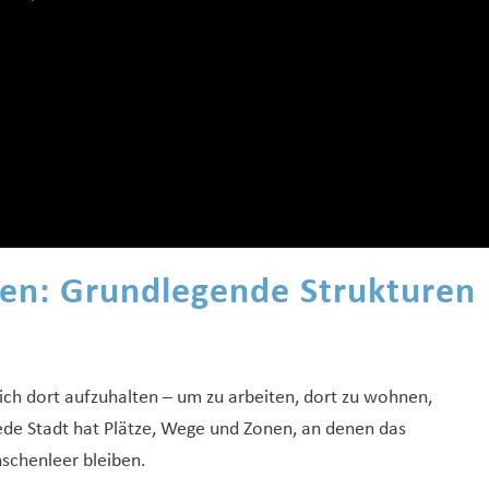
en: Grundlegende Strukturen
 sich dort aufzuhalten – um zu arbeiten, dort zu wohnen,
ede Stadt hat Plätze, Wege und Zonen, an denen das
nschenleer bleiben.