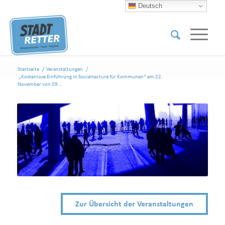
Deutsch
Startseite
/
Veranstaltungen
/
„Kostenlose Einführung in Socialtecture für Kommunen“ am 22.
November von 09...
Zur Übersicht der Veranstaltungen