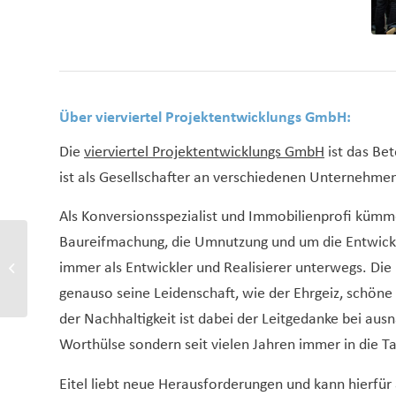
Über vierviertel Projektentwicklungs GmbH:
Die
vierviertel Projektentwicklungs GmbH
ist das Bet
ist als Gesellschafter an verschiedenen Unternehmen
Als Konversionsspezialist und Immobilienprofi kümme
Baureifmachung, die Umnutzung und um die Entwicklu
Neue Vitalitätskennziffer
für Cities von
immer als Entwickler und Realisierer unterwegs. Die
hystreet.com: Kleine
genauso seine Leidenschaft, wie der Ehrgeiz, schön
Städte haben...
der Nachhaltigkeit ist dabei der Leitgedanke bei aus
Worthülse sondern seit vielen Jahren immer in die T
Eitel liebt neue Herausforderungen und kann hierfür