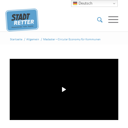
Deutsch
Startseite
/
Allgemein
/
Madaster – Circular Economy für Kommunen