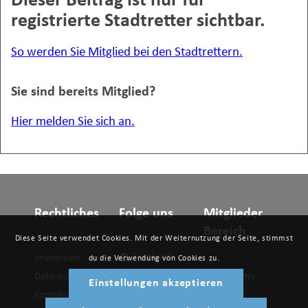
Dieser Beitrag ist nur für
registrierte Stadtretter sichtbar.
So werden Sie Mitglied bei den Stadtrettern.
Sie sind bereits Mitglied?
Hier melden Sie sich an.
Rechtliches
Folge uns
Mitglieder
Bereich
Diese Seite verwendet Cookies. Mit der Weiternutzung der Seite, stimmst
Facebook
Impressum
du die Verwendung von Cookies zu.
Anmelden
Datenschutzerklärung
Twitter
Einstellungen akzeptieren
Kontakt
LinkedIn